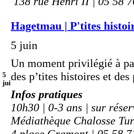
138 rue Henri II | 05 58 
Hagetmau | P'tites histoir
5 juin
Un moment privilégié à par
des p’tites histoires et des
5
jui
Infos pratiques
10h30 | 0-3 ans | sur réser
Médiathèque Chalosse Tu
4 place Gramont | 05 58 7