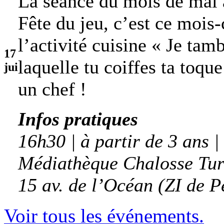
La séance du mois de mai 
Fête du jeu, c’est ce mois
l’activité cuisine « Je tam
17
laquelle tu coiffes ta toqu
jui
un chef !
Infos pratiques
16h30 | à partir de 3 ans |
Médiathèque Chalosse Tur
15 av. de l’Océan (ZI de P
Voir tous les événements.