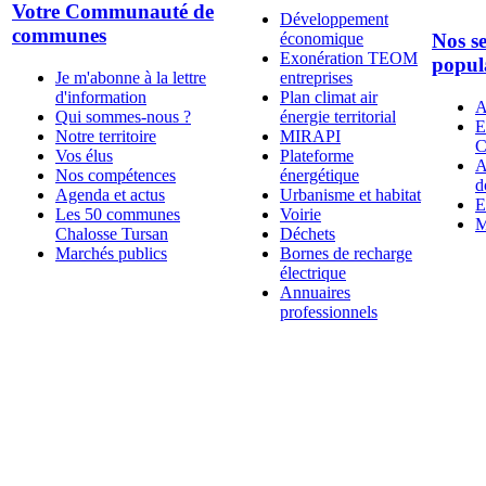
Votre Communauté de
Développement
communes
économique
Nos se
Exonération TEOM
popul
Je m'abonne à la lettre
entreprises
d'information
Plan climat air
A
Qui sommes-nous ?
énergie territorial
E
Notre territoire
MIRAPI
C
Vos élus
Plateforme
A
Nos compétences
énergétique
d
Agenda et actus
Urbanisme et habitat
E
Les 50 communes
Voirie
M
Chalosse Tursan
Déchets
Marchés publics
Bornes de recharge
électrique
Annuaires
professionnels