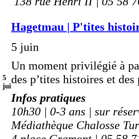
138 rue Henri II | 05 58 
Hagetmau | P'tites histoir
5 juin
Un moment privilégié à par
des p’tites histoires et des
5
jui
Infos pratiques
10h30 | 0-3 ans | sur réser
Médiathèque Chalosse Tu
4 place Gramont | 05 58 7