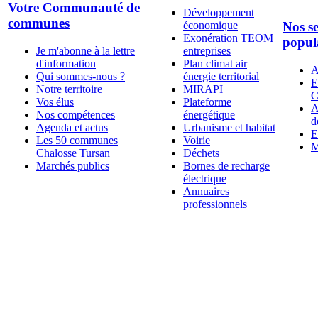
Votre Communauté de
Développement
communes
économique
Nos se
Exonération TEOM
popul
Je m'abonne à la lettre
entreprises
d'information
Plan climat air
A
Qui sommes-nous ?
énergie territorial
E
Notre territoire
MIRAPI
C
Vos élus
Plateforme
A
Nos compétences
énergétique
d
Agenda et actus
Urbanisme et habitat
E
Les 50 communes
Voirie
M
Chalosse Tursan
Déchets
Marchés publics
Bornes de recharge
électrique
Annuaires
professionnels