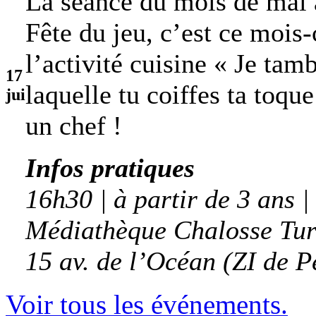
La séance du mois de mai 
Fête du jeu, c’est ce mois
l’activité cuisine « Je tam
17
laquelle tu coiffes ta toqu
jui
un chef !
Infos pratiques
16h30 | à partir de 3 ans |
Médiathèque Chalosse Tur
15 av. de l’Océan (ZI de P
Voir tous les événements.