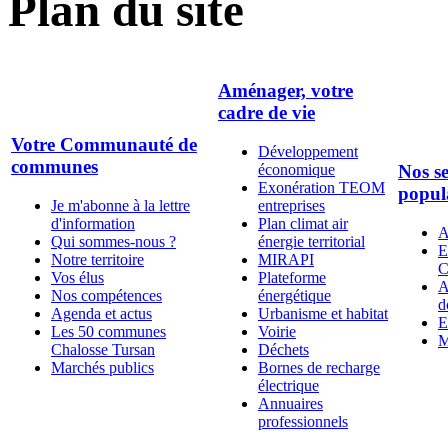
Plan du site
Aménager, votre
cadre de vie
Votre Communauté de
Développement
communes
économique
Nos se
Exonération TEOM
popul
Je m'abonne à la lettre
entreprises
d'information
Plan climat air
A
Qui sommes-nous ?
énergie territorial
E
Notre territoire
MIRAPI
C
Vos élus
Plateforme
A
Nos compétences
énergétique
d
Agenda et actus
Urbanisme et habitat
E
Les 50 communes
Voirie
M
Chalosse Tursan
Déchets
Marchés publics
Bornes de recharge
électrique
Annuaires
professionnels