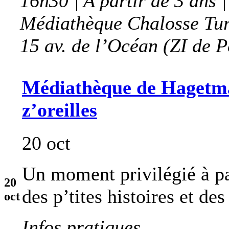
16h30 | A partir de 3 ans |
Médiathèque Chalosse Tur
15 av. de l’Océan (ZI de P
Médiathèque de Hagetmau 
z’oreilles
20 oct
Un moment privilégié à pa
20
des p’tites histoires et de
oct
Infos pratiques