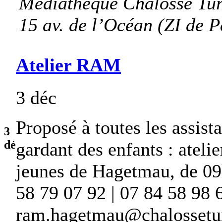
Médiathèque Chalosse Tur
15 av. de l’Océan (ZI de P
Atelier RAM
3 déc
Proposé à toutes les assist
3
dé
gardant des enfants : atel
jeunes de Hagetmau, de 09
58 79 07 92 | 07 84 58 98 6
ram.hagetmau@chalossetur