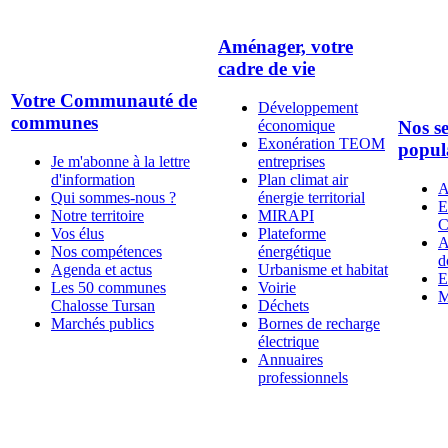
Aménager, votre
cadre de vie
Votre Communauté de
Développement
communes
économique
Nos se
Exonération TEOM
popul
Je m'abonne à la lettre
entreprises
d'information
Plan climat air
A
Qui sommes-nous ?
énergie territorial
E
Notre territoire
MIRAPI
C
Vos élus
Plateforme
A
Nos compétences
énergétique
d
Agenda et actus
Urbanisme et habitat
E
Les 50 communes
Voirie
M
Chalosse Tursan
Déchets
Marchés publics
Bornes de recharge
électrique
Annuaires
professionnels