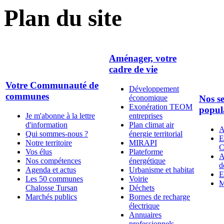
Plan du site
Aménager, votre
cadre de vie
Votre Communauté de
Développement
communes
économique
Nos se
Exonération TEOM
popul
Je m'abonne à la lettre
entreprises
d'information
Plan climat air
A
Qui sommes-nous ?
énergie territorial
E
Notre territoire
MIRAPI
C
Vos élus
Plateforme
A
Nos compétences
énergétique
d
Agenda et actus
Urbanisme et habitat
E
Les 50 communes
Voirie
M
Chalosse Tursan
Déchets
Marchés publics
Bornes de recharge
électrique
Annuaires
professionnels