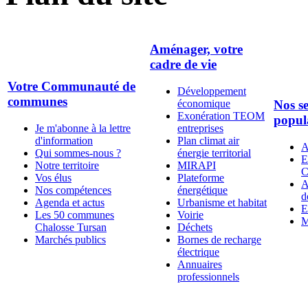
Aménager, votre
cadre de vie
Votre Communauté de
Développement
communes
économique
Nos se
Exonération TEOM
popul
Je m'abonne à la lettre
entreprises
d'information
Plan climat air
A
Qui sommes-nous ?
énergie territorial
E
Notre territoire
MIRAPI
C
Vos élus
Plateforme
A
Nos compétences
énergétique
d
Agenda et actus
Urbanisme et habitat
E
Les 50 communes
Voirie
M
Chalosse Tursan
Déchets
Marchés publics
Bornes de recharge
électrique
Annuaires
professionnels