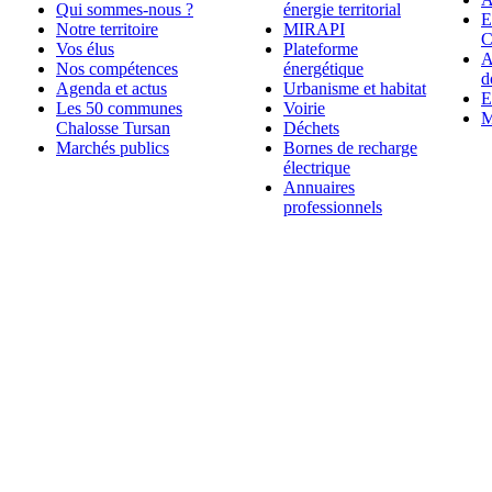
Qui sommes-nous ?
énergie territorial
E
Notre territoire
MIRAPI
C
Vos élus
Plateforme
A
Nos compétences
énergétique
d
Agenda et actus
Urbanisme et habitat
E
Les 50 communes
Voirie
M
Chalosse Tursan
Déchets
Marchés publics
Bornes de recharge
électrique
Annuaires
professionnels