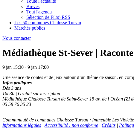
Toute l'actualité
Brèves
Tout l'agenda
Sélection de Fil(s) RSS
Les 50 communes Chalosse Tursan
Marchés publics
Nous contacter
Médiathèque St-Sever | Raconte
9 jan 15:30 - 9 jan 17:00
Une séance de contes et de jeux autour d’un thème de saison, en compa
Infos pratiques
Dès 3 ans
16h30 | Gratuit sur inscription
Médiathèque Chalosse Tursan de Saint-Sever 15 av. de l’Océan (ZI d
05 58 76 35 23
Communauté de communes Chalosse Tursan : Immeuble Les Violettes -
Informations légales
|
Accessibilité : non conforme
|
Crédits
|
Politiqu