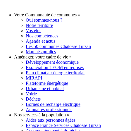
Votre Communauté de communes
»
Qui sommes-nous ?
Notre territoire
Vos élus
Nos compétences
Agenda et actus
Les 50 communes Chalosse Tursan
Marchés publics
Aménager, votre cadre de vie
»
Développement économique
Exonération TEOM entreprises
Plan climat air énergie territorial
MIRAPI
Plateforme énergétique
Urbanisme et habitat
Voirie
Déchets
Bornes de recharge électrique
Annuaires professionnels
Nos services à la population
»
Aides aux personnes âgées
Espace France Services Chalosse Tursan
Accompagnement à domicile