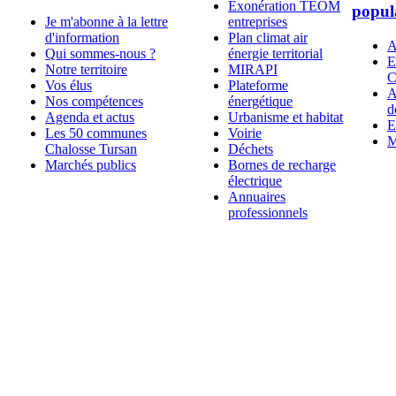
Exonération TEOM
popul
Je m'abonne à la lettre
entreprises
d'information
Plan climat air
A
Qui sommes-nous ?
énergie territorial
E
Notre territoire
MIRAPI
C
Vos élus
Plateforme
A
Nos compétences
énergétique
d
Agenda et actus
Urbanisme et habitat
E
Les 50 communes
Voirie
M
Chalosse Tursan
Déchets
Marchés publics
Bornes de recharge
électrique
Annuaires
professionnels