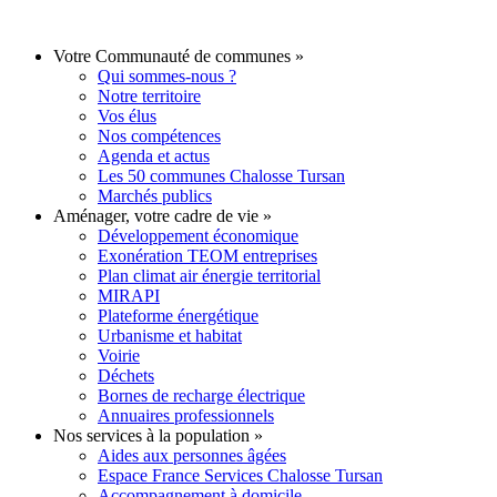
Votre Communauté de communes
»
Qui sommes-nous ?
Notre territoire
Vos élus
Nos compétences
Agenda et actus
Les 50 communes Chalosse Tursan
Marchés publics
Aménager, votre cadre de vie
»
Développement économique
Exonération TEOM entreprises
Plan climat air énergie territorial
MIRAPI
Plateforme énergétique
Urbanisme et habitat
Voirie
Déchets
Bornes de recharge électrique
Annuaires professionnels
Nos services à la population
»
Aides aux personnes âgées
Espace France Services Chalosse Tursan
Accompagnement à domicile