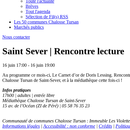
Toute l'actualité
Brèves
Tout l'agenda
Sélection de Fil(s) RSS
Les 50 communes Chalosse Tursan
Marchés publics
Nous contacter
Saint Sever | Rencontre lecture
16 juin 17:00 - 16 juin 19:00
Au programme ce mois-ci, Le Carnet d’or de Doris Lessing. Rencontre a
Chalosse Tursan de Saint-Sever, et à la médiathèque cette fois-ci !
Infos pratiques
17h00 | adultes | entrée libre
Médiathèque Chalosse Tursan de Saint-Sever
15 av. de l’Océan (ZI de Péré) | 05 58 76 35 23
Communauté de communes Chalosse Tursan : Immeuble Les Violettes -
Informations légales
|
Accessibilité : non conforme
|
Crédits
|
Politiqu