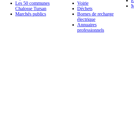
E
Les 50 communes
Voirie
M
Chalosse Tursan
Déchets
Marchés publics
Bornes de recharge
électrique
Annuaires
professionnels