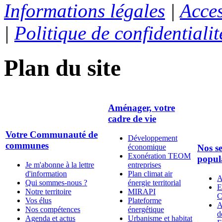
Informations légales
|
Acces
|
Politique de confidentialit
Plan du site
Aménager, votre
cadre de vie
Votre Communauté de
Développement
communes
économique
Nos se
Exonération TEOM
popul
Je m'abonne à la lettre
entreprises
d'information
Plan climat air
A
Qui sommes-nous ?
énergie territorial
E
Notre territoire
MIRAPI
C
Vos élus
Plateforme
A
Nos compétences
énergétique
d
Agenda et actus
Urbanisme et habitat