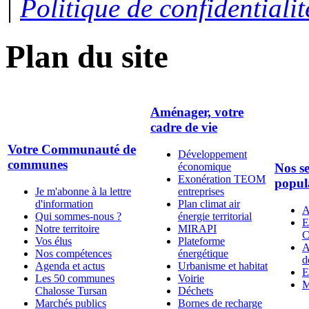
|
Politique de confidentialit
Plan du site
Aménager, votre
cadre de vie
Votre Communauté de
Développement
communes
économique
Nos se
Exonération TEOM
popul
Je m'abonne à la lettre
entreprises
d'information
Plan climat air
A
Qui sommes-nous ?
énergie territorial
E
Notre territoire
MIRAPI
C
Vos élus
Plateforme
A
Nos compétences
énergétique
d
Agenda et actus
Urbanisme et habitat
E
Les 50 communes
Voirie
M
Chalosse Tursan
Déchets
Marchés publics
Bornes de recharge