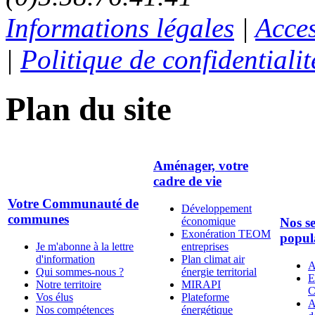
Informations légales
|
Acces
|
Politique de confidentialit
Plan du site
Aménager, votre
cadre de vie
Votre Communauté de
Développement
communes
économique
Nos se
Exonération TEOM
popul
Je m'abonne à la lettre
entreprises
d'information
Plan climat air
A
Qui sommes-nous ?
énergie territorial
E
Notre territoire
MIRAPI
C
Vos élus
Plateforme
A
Nos compétences
énergétique