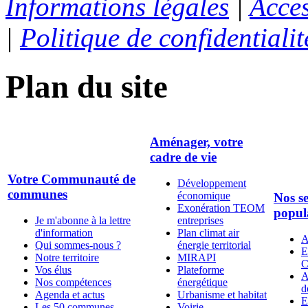
Informations légales
|
Acces
|
Politique de confidentialit
Plan du site
Aménager, votre
cadre de vie
Votre Communauté de
Développement
communes
économique
Nos se
Exonération TEOM
popul
Je m'abonne à la lettre
entreprises
d'information
Plan climat air
A
Qui sommes-nous ?
énergie territorial
E
Notre territoire
MIRAPI
C
Vos élus
Plateforme
A
Nos compétences
énergétique
d
Agenda et actus
Urbanisme et habitat
E
Les 50 communes
Voirie