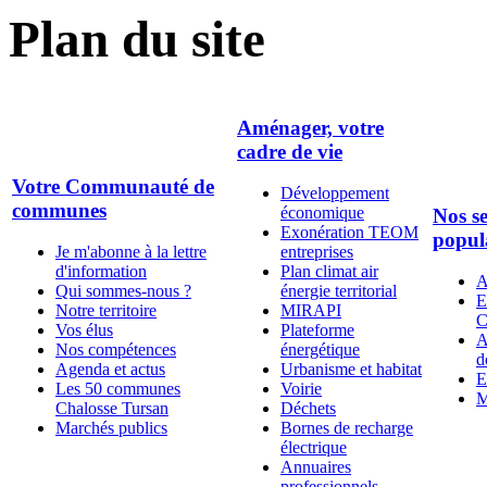
Plan du site
Aménager, votre
cadre de vie
Votre Communauté de
Développement
communes
économique
Nos se
Exonération TEOM
popul
Je m'abonne à la lettre
entreprises
d'information
Plan climat air
A
Qui sommes-nous ?
énergie territorial
E
Notre territoire
MIRAPI
C
Vos élus
Plateforme
A
Nos compétences
énergétique
d
Agenda et actus
Urbanisme et habitat
E
Les 50 communes
Voirie
M
Chalosse Tursan
Déchets
Marchés publics
Bornes de recharge
électrique
Annuaires
professionnels