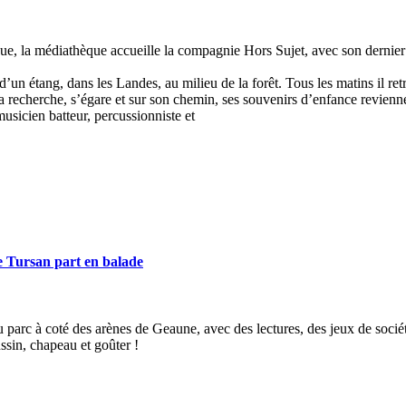
e, la médiathèque accueille la compagnie Hors Sujet, avec son dernier 
’un étang, dans les Landes, au milieu de la forêt. Tous les matins il r
 sa recherche, s’égare et sur son chemin, ses souvenirs d’enfance revienn
sicien batteur, percussionniste et
Tursan part en balade
arc à coté des arènes de Geaune, avec des lectures, des jeux de société,
ussin, chapeau et goûter !