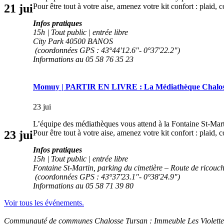
Pour être tout à votre aise, amenez votre kit confort : plaid, 
21
jui
Infos pratiques
15h | Tout public | entrée libre
City Park 40500 BANOS
(coordonnées GPS : 43°44'12.6"- 0°37'22.2")
Informations au 05 58 76 35 23
Momuy | PARTIR EN LIVRE : La Médiathèque Chalosse
23 jui
L’équipe des médiathèques vous attend à la Fontaine St-Martin 
Pour être tout à votre aise, amenez votre kit confort : plaid, 
23
jui
Infos pratiques
15h | Tout public | entrée libre
Fontaine St-Martin, parking du cimetière – Route de ric
(coordonnées GPS : 43°37'23.1"- 0°38'24.9")
Informations au 05 58 71 39 80
Voir tous les événements.
Communauté de communes Chalosse Tursan : Immeuble Les Violettes -