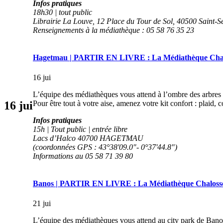
Infos pratiques
18h30 | tout public
Librairie La Louve, 12 Place du Tour de Sol, 40500 Saint-S
Renseignements à la médiathèque : 05 58 76 35 23
Hagetmau | PARTIR EN LIVRE : La Médiathèque Chalo
16 jui
L’équipe des médiathèques vous attend à l’ombre des arbres de
Pour être tout à votre aise, amenez votre kit confort : plaid, 
16
jui
Infos pratiques
15h | Tout public | entrée libre
Lacs d’Halco 40700 HAGETMAU
(coordonnées GPS : 43°38'09.0"- 0°37'44.8")
Informations au 05 58 71 39 80
Banos | PARTIR EN LIVRE : La Médiathèque Chalosse 
21 jui
L’équipe des médiathèques vous attend au city park de Banos, 