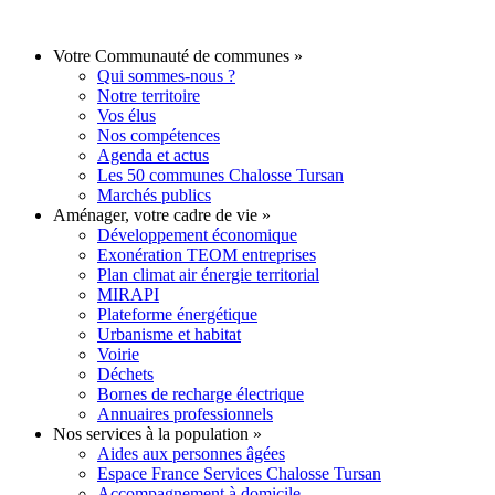
Votre Communauté de communes
»
Qui sommes-nous ?
Notre territoire
Vos élus
Nos compétences
Agenda et actus
Les 50 communes Chalosse Tursan
Marchés publics
Aménager, votre cadre de vie
»
Développement économique
Exonération TEOM entreprises
Plan climat air énergie territorial
MIRAPI
Plateforme énergétique
Urbanisme et habitat
Voirie
Déchets
Bornes de recharge électrique
Annuaires professionnels
Nos services à la population
»
Aides aux personnes âgées
Espace France Services Chalosse Tursan
Accompagnement à domicile