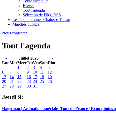
Toute l'actualité
Brèves
Tout l'agenda
Sélection de Fil(s) RSS
Les 50 communes Chalosse Tursan
Marchés publics
Nous contacter
Tout l'agenda
‹‹
Juillet 2026
››
Lun
Mar
Merc
Jeu
Ven
Sam
Dim
1
2
3
4
5
6
7
8
9
10
11
12
13
14
15
16
17
18
19
20
21
22
23
24
25
26
27
28
29
30
31
Jeudi 9:
Hagetmau | Animations spéciales Tour de France | Expo photos « L