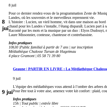
8 juil
Pour ce dernier rendez-vous de la programmation Zeste de Musiqu
Landes, où les souvenirs et le merveilleux reprennent vie.
8
L’histoire : Lucien, un vieil homme, vit dans une maison au bord d
chaud pour les Landes s’installe, l’étang disparaît. Lucien part à
jui
Raconté par les mots et la musique par un duo : Elyos Dudouyt, mu
Laure Missonnier, conteuse, chanteuse et contrebassiste.
Infos pratiques
10h30 |Public familial à partir de 7 ans | sur inscription
Médiathèque Chalosse Tursan de Hagetmau
4 place Gramont | 05 58 71 39 80
Geaune | PARTIR EN LIVRE : La Médiathèque Chalosse 
9 juil
L’équipe des médiathèques vous attend à l’ombre des arbres du p
Pour être tout à votre aise, amenez votre kit confort : plaid, co
9
jui
Infos pratiques
15h | Tout public | entrée libre