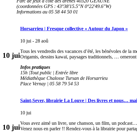
Parc de jeux à coté des arènes 40320 GEAUNE
(coordonnées GPS : 43°38'15.5"N 0°22'49.6"W)
Informations au 05 58 44 50 01
Horsarrieu | Fresque collective « Autour du Japon »
10 jui - 28 aoû
Tous les vendredis des vacances d’été, les bénévoles de la m
10
jui
Origamis, dessins kawaï, paysages traditionnels, … orneront 
Infos pratiques
15h |Tout public | Entrée libre
Médiathèque Chalosse Tursan de Horsarrieu
Place Vernay | 05 58 79 54 53
Saint-Sever, librairie La Louve | Des livres et nous… mai
10 jui
Vous avez aimé un livre, une chanson, un film, un podcast
10
jui
Venez nous en parler !! Rendez-vous à la librairie pour part