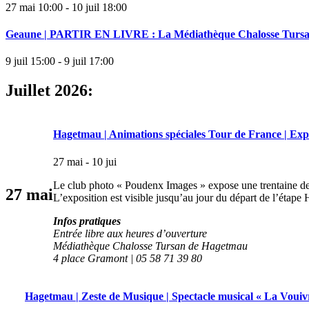
27 mai 10:00 - 10 juil 18:00
Geaune | PARTIR EN LIVRE : La Médiathèque Chalosse Tursan
9 juil 15:00 - 9 juil 17:00
Juillet 2026:
Hagetmau | Animations spéciales Tour de France | Expo 
27 mai - 10 jui
Le club photo « Poudenx Images » expose une trentaine de c
27
mai
L’exposition est visible jusqu’au jour du départ de l’éta
Infos pratiques
Entrée libre aux heures d’ouverture
Médiathèque Chalosse Tursan de Hagetmau
4 place Gramont | 05 58 71 39 80
Hagetmau | Zeste de Musique | Spectacle musical « La Vouiv