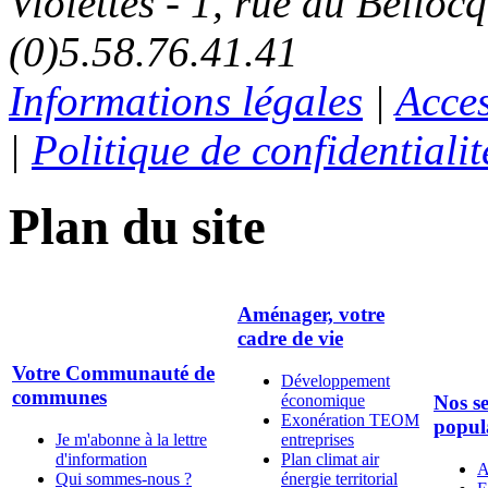
Violettes - 1, rue du Belloc
(0)5.58.76.41.41
Informations légales
|
Acces
|
Politique de confidentialit
Plan du site
Aménager, votre
cadre de vie
Votre Communauté de
Développement
communes
économique
Nos se
Exonération TEOM
popul
Je m'abonne à la lettre
entreprises
d'information
Plan climat air
A
Qui sommes-nous ?
énergie territorial