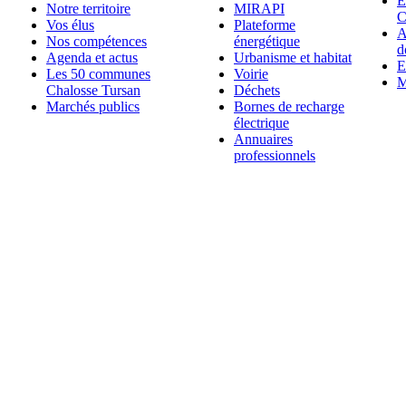
E
Notre territoire
MIRAPI
C
Vos élus
Plateforme
A
Nos compétences
énergétique
d
Agenda et actus
Urbanisme et habitat
E
Les 50 communes
Voirie
M
Chalosse Tursan
Déchets
Marchés publics
Bornes de recharge
électrique
Annuaires
professionnels